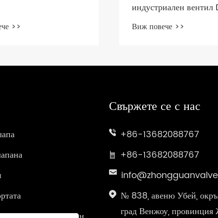
индустриален вентил 
ече >>
Виж повече >>
Свържете се с нас
лапа
+86-13682088767
лапана
+86-13682088767
н
info@zhongguanvalv
ортата
№ 838, авеню Убей, окръ
град Венжоу, провинция 
тен промишлен клапан