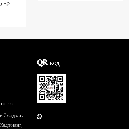
Din?
QR код
e.com
г Йонджия,
Жеджианг,