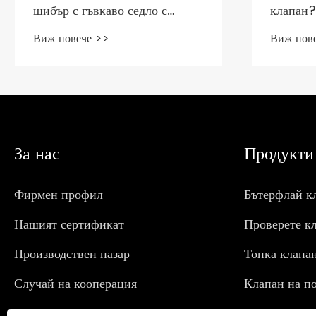
шибър с гъвкаво седло с
клапан?
дизайн на повдигащо се
Виж повече >>
Виж пов
стебло?
За нас
Продукти
Фирмен профил
Бътерфлай к
Нашият сертификат
Проверете к
Производствен пазар
Топка клапа
Случай на кооперация
Клапан на п
DIN стандар