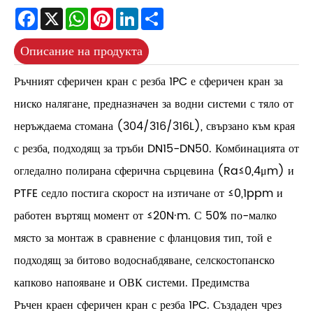
Facebook
X
WhatsApp
Pinterest
LinkedIn
Share
Описание на продукта
Ръчният сферичен кран с резба 1PC е сферичен кран за
ниско налягане, предназначен за водни системи с тяло от
неръждаема стомана (304/316/316L), свързано към края
с резба, подходящ за тръби DN15-DN50. Комбинацията от
огледално полирана сферична сърцевина (Ra≤0,4μm) и
PTFE седло постига скорост на изтичане от ≤0,1ppm и
работен въртящ момент от ≤20N·m. С 50% по-малко
място за монтаж в сравнение с фланцовия тип, той е
подходящ за битово водоснабдяване, селскостопанско
капково напояване и ОВК системи. Предимства
Ръчен краен сферичен кран с резба 1PC. Създаден чрез