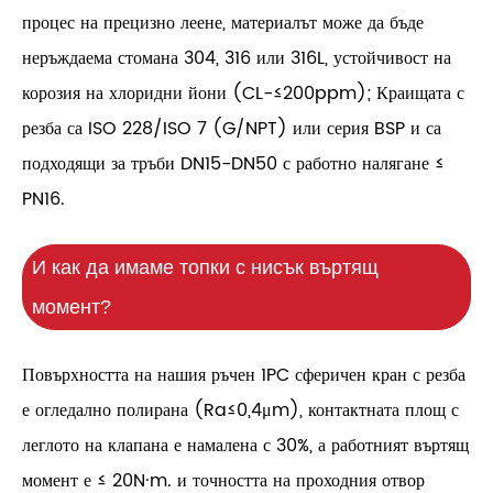
процес на прецизно леене, материалът може да бъде
неръждаема стомана 304, 316 или 316L, устойчивост на
корозия на хлоридни йони (CL-≤200ppm); Краищата с
резба са ISO 228/ISO 7 (G/NPT) или серия BSP и са
подходящи за тръби DN15-DN50 с работно налягане ≤
PN16.
И как да имаме топки с нисък въртящ
момент?
Повърхността на нашия ръчен 1PC сферичен кран с резба
е огледално полирана (Ra≤0,4μm), контактната площ с
леглото на клапана е намалена с 30%, а работният въртящ
момент е ≤ 20N·m. и точността на проходния отвор