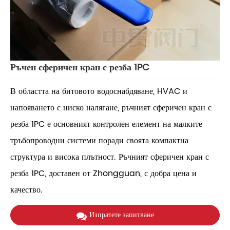
Ръчен сферичен кран с резба 1PC
В областта на битовото водоснабдяване, HVAC и
напояването с ниско налягане, ръчният сферичен кран с
резба 1PC е основният контролен елемент на малките
тръбопроводни системи поради своята компактна
структура и висока плътност. Ръчният сферичен кран с
резба 1PC, доставен от Zhongguan, с добра цена и
качество.
Изпратете запитване