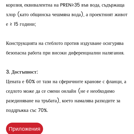
корозия, еквивалентна на PREN≥35 във вода, съдържаща
хлор (като общинска чешмяна вода), а проектният живот
е ≥ 15 години;
Конструкцията на стеблото против издухване осигурява
безопасна работа при високи диференциални налягания.
3. Достъпност:
Цената е 60% от тази на сферичните кранове с фланци, а
седлото може да се смени онлайн (не е необходимо
разединяване на тръбата), което намалява разходите за
поддръжка със 70%.
Приложения