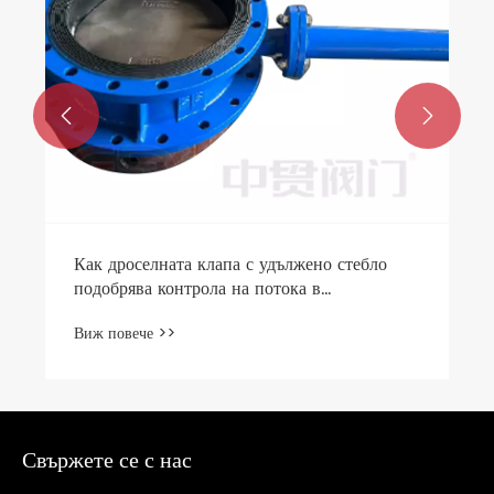


Как дроселната клапа с удължено стебло
подобрява контрола на потока в
промишлени тръбопроводи?
Виж повече >>
Свържете се с нас