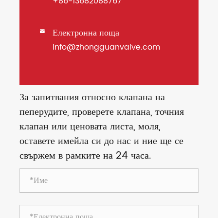
+86-13682088767
Електронна поща

info@zhongguanvalve.com
За запитвания относно клапана на
пеперудите, проверете клапана, точния
клапан или ценовата листа, моля,
оставете имейла си до нас и ние ще се
свържем в рамките на 24 часа.