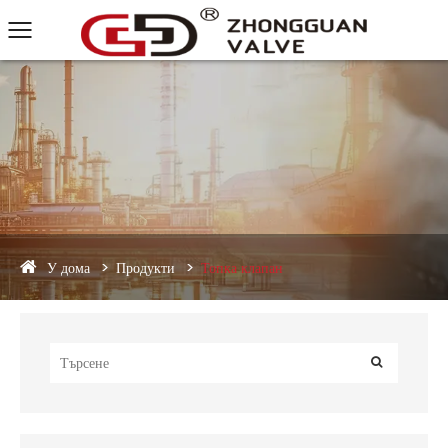
У дома
Продукти
Топка клапан