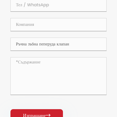
Изпращане
