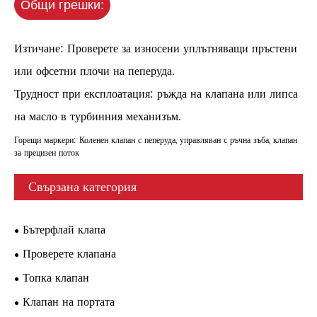
Общи грешки:
Изтичане: Проверете за износени уплътняващи пръстени
или офсетни плочи на пеперуда.
Трудност при експлоатация: ръжда на клапана или липса
на масло в турбинния механизъм.
Горещи маркери: Коленен клапан с пеперуда, управляван с ръчна зъба, клапан
за прецизен поток
Свързана категория
Бътерфлай клапа
Проверете клапана
Топка клапан
Клапан на портата