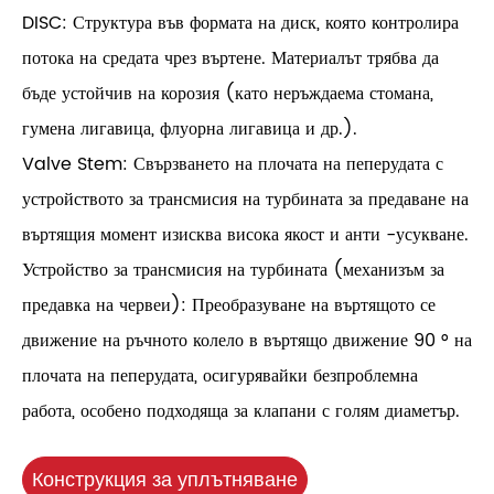
DISC: Структура във формата на диск, която контролира
потока на средата чрез въртене. Материалът трябва да
бъде устойчив на корозия (като неръждаема стомана,
гумена лигавица, флуорна лигавица и др.).
Valve Stem: Свързването на плочата на пеперудата с
устройството за трансмисия на турбината за предаване на
въртящия момент изисква висока якост и анти -усукване.
Устройство за трансмисия на турбината (механизъм за
предавка на червеи): Преобразуване на въртящото се
движение на ръчното колело в въртящо движение 90 ° на
плочата на пеперудата, осигурявайки безпроблемна
работа, особено подходяща за клапани с голям диаметър.
Конструкция за уплътняване