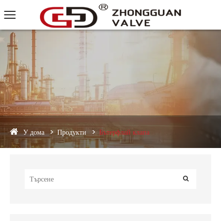
У дома
Продукти
Бътерфлай клапа